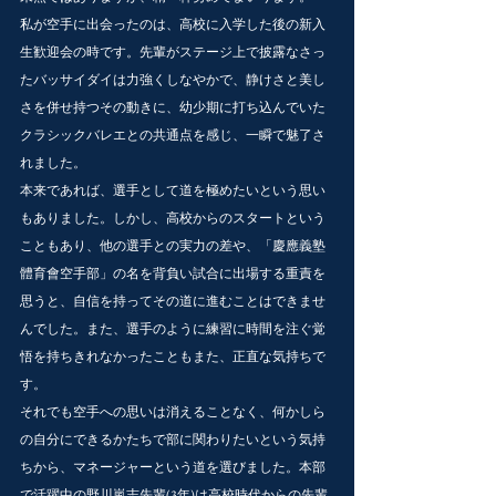
私が空手に出会ったのは、高校に入学した後の新入
生歓迎会の時です。先輩がステージ上で披露なさっ
たバッサイダイは力強くしなやかで、静けさと美し
さを併せ持つその動きに、幼少期に打ち込んでいた
クラシックバレエとの共通点を感じ、一瞬で魅了さ
れました。
本来であれば、選手として道を極めたいという思い
もありました。しかし、高校からのスタートという
こともあり、他の選手との実力の差や、「慶應義塾
體育會空手部」の名を背負い試合に出場する重責を
思うと、自信を持ってその道に進むことはできませ
んでした。また、選手のように練習に時間を注ぐ覚
悟を持ちきれなかったこともまた、正直な気持ちで
す。
それでも空手への思いは消えることなく、何かしら
の自分にできるかたちで部に関わりたいという気持
ちから、マネージャーという道を選びました。本部
で活躍中の野川嵐志先輩(3年)は高校時代からの先輩