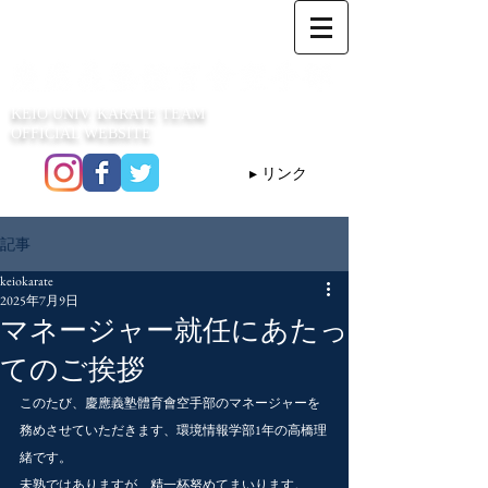
KEIO UNIV. KARATE TEAM
OFFICIAL WEBSITE
▸ リンク
記事
keiokarate
2025年7月9日
マネージャー就任にあたっ
てのご挨拶
このたび、慶應義塾體育會空手部のマネージャーを
務めさせていただきます、環境情報学部1年の高橋理
緒です。
未熟ではありますが、精一杯努めてまいります。