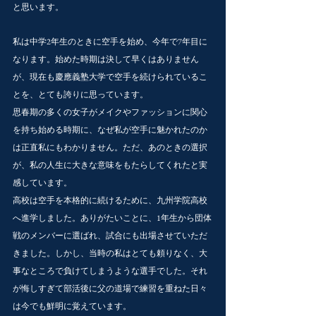
と思います。
私は中学2年生のときに空手を始め、今年で7年目に
なります。始めた時期は決して早くはありません
が、現在も慶應義塾大学で空手を続けられているこ
とを、とても誇りに思っています。
思春期の多くの女子がメイクやファッションに関心
を持ち始める時期に、なぜ私が空手に魅かれたのか
は正直私にもわかりません。ただ、あのときの選択
が、私の人生に大きな意味をもたらしてくれたと実
感しています。
高校は空手を本格的に続けるために、九州学院高校
へ進学しました。ありがたいことに、1年生から団体
戦のメンバーに選ばれ、試合にも出場させていただ
きました。しかし、当時の私はとても頼りなく、大
事なところで負けてしまうような選手でした。それ
が悔しすぎて部活後に父の道場で練習を重ねた日々
は今でも鮮明に覚えています。