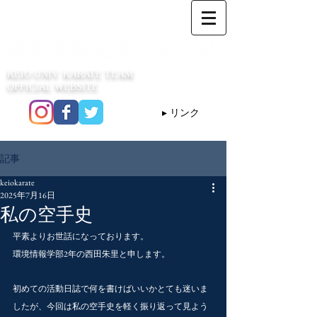
KEIO UNIV. KARATE TEAM
OFFICIAL WEBSITE
▸ リンク
記事
keiokarate
2025年7月16日
私の空手史
平素よりお世話になっております。
環境情報学部2年の西田朱里と申します。
初めての活動日誌で何を書けばいいかとても迷いま
したが、今回は私の空手史を軽く振り返って見よう