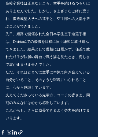
高校卒業後は正直なところ、空手を続けるつもりは
ありませんでした。しかし、さまざまなご縁に恵ま
れ、慶應義塾大学への進学と、空手部への入部を選
ぶことができました。
先日、姫路で開催された全日本学生空手道選手権
は、Division2での優勝を目標に日々練習に取り組ん
できました。結果として優勝には届かず、僅差で敗
れた相手が決勝の舞台で戦う姿を見たとき、悔しさ
で涙が止まりませんでした。
ただ、それほどまでに空手に本気で向き合えている
自分がいること、そのような環境にいられること
に、心から感謝しています。
支えてくださっている先輩方、コーチの皆さま、同
期のみんなには心から感謝しています。
これからも、さらに成長できるよう努力を続けてま
いります。