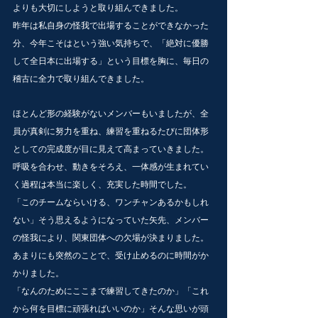
よりも大切にしようと取り組んできました。
昨年は私自身の怪我で出場することができなかった
分、今年こそはという強い気持ちで、「絶対に優勝
して全日本に出場する」という目標を胸に、毎日の
稽古に全力で取り組んできました。
ほとんど形の経験がないメンバーもいましたが、全
員が真剣に努力を重ね、練習を重ねるたびに団体形
としての完成度が目に見えて高まっていきました。
呼吸を合わせ、動きをそろえ、一体感が生まれてい
く過程は本当に楽しく、充実した時間でした。
「このチームならいける、ワンチャンあるかもしれ
ない」そう思えるようになっていた矢先、メンバー
の怪我により、関東団体への欠場が決まりました。
あまりにも突然のことで、受け止めるのに時間がか
かりました。
「なんのためにここまで練習してきたのか」「これ
から何を目標に頑張ればいいのか」そんな思いが頭