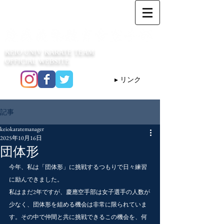
KEIO UNIV. KARATE TEAM
OFFICIAL WEBSITE
▸ リンク
記事
keiokaratemanager
2025年10月16日
団体形
今年、私は「団体形」に挑戦するつもりで日々練習
に励んできました。
私はまだ2年ですが、慶應空手部は女子選手の人数が
少なく、団体形を組める機会は非常に限られていま
す。その中で仲間と共に挑戦できるこの機会を、何