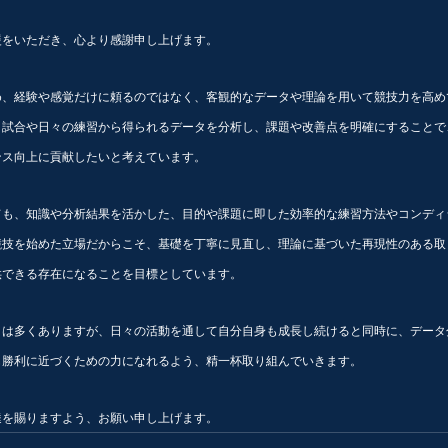
援をいただき、心より感謝申し上げます。
め、経験や感覚だけに頼るのではなく、客観的なデータや理論を用いて競技力を高め
、試合や日々の練習から得られるデータを分析し、課題や改善点を明確にすることで
ンス向上に貢献したいと考えています。
ても、知識や分析結果を活かした、目的や課題に即した効率的な練習方法やコンディ
競技を始めた立場だからこそ、基礎を丁寧に見直し、理論に基づいた再現性のある取
供できる存在になることを目標としています。
とは多くありますが、日々の活動を通して自分自身も成長し続けると同時に、データ
も勝利に近づくための力になれるよう、精一杯取り組んでいきます。
撻を賜りますよう、お願い申し上げます。