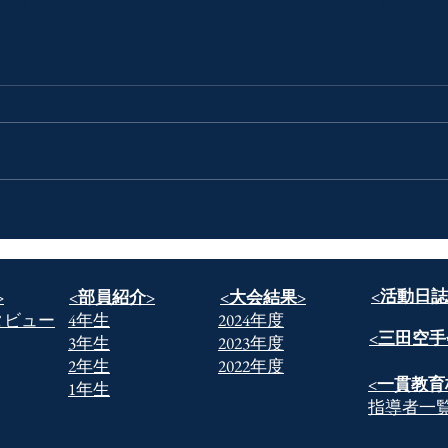
一歩
道着を脱いだその先で
​<活動日誌
>
​<部員紹介>
​<大会結果>
タビュー
​4年生
2024年度
​<三田空手
​3年生
2023年度
​2年生
2022年度
​<一貫教育
​1年生
​指導者一