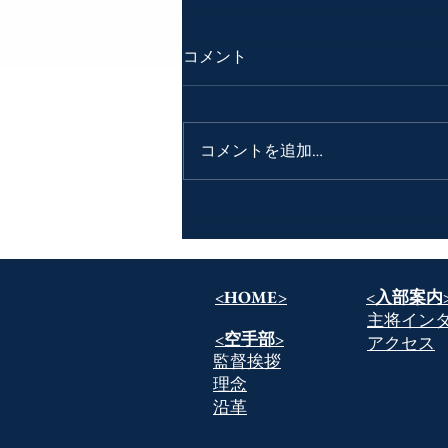
コメント
コメントを追加…
関東個人に向けて
<HOME>
​<入部案内
​主将イン
​<空手部>
​アクセス
​監督挨拶
​理念
​沿革