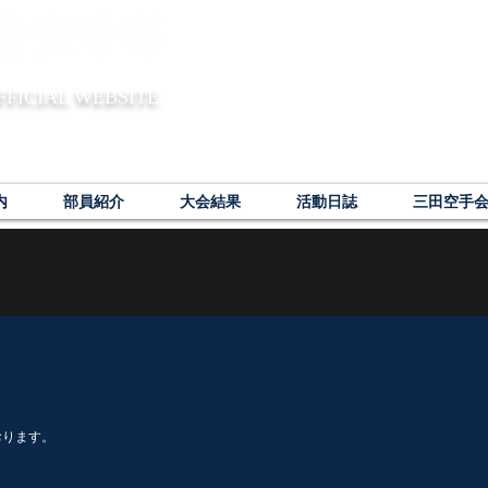
FFICIAL WEBSITE
内
部員紹介
大会結果
活動日誌
三田空手
おります。