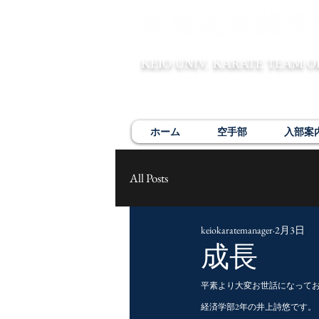
KEIO UNIV. KARATE TEAM O
ホーム
空手部
入部案
All Posts
keiokaratemanager
2月3日
成長
平素より大変お世話になって
経済学部2年の井上詩悠です。