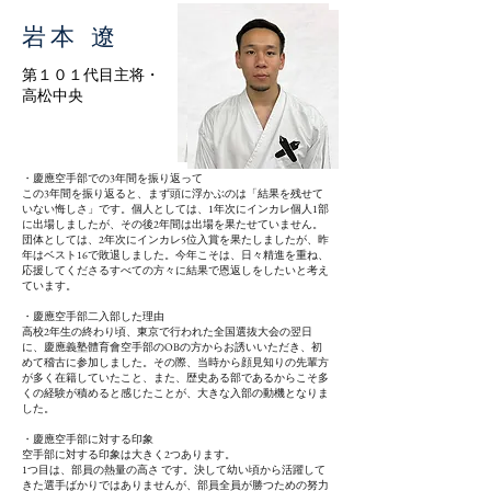
​岩本 遼
第１０１代目主将​・
高松中央
・慶應空手部での3年間を振り返って
この3年間を振り返ると、まず頭に浮かぶのは「結果を残せて
いない悔しさ」です。個人としては、1年次にインカレ個人1部
に出場しましたが、その後2年間は出場を果たせていません。
団体としては、2年次にインカレ5位入賞を果たしましたが、昨
年はベスト16で敗退しました。今年こそは、日々精進を重ね、
応援してくださるすべての方々に結果で恩返しをしたいと考え
ています。
・慶應空手部二入部した理由
高校2年生の終わり頃、東京で行われた全国選抜大会の翌日
に、慶應義塾體育會空手部のOBの方からお誘いいただき、初
めて稽古に参加しました。その際、当時から顔見知りの先輩方
が多く在籍していたこと、また、歴史ある部であるからこそ多
くの経験が積めると感じたことが、大きな入部の動機となりま
した。
・慶應空手部に対する印象
空手部に対する印象は大きく2つあります。
1つ目は、部員の熱量の高さ です。決して幼い頃から活躍して
きた選手ばかりではありませんが、部員全員が勝つための努力