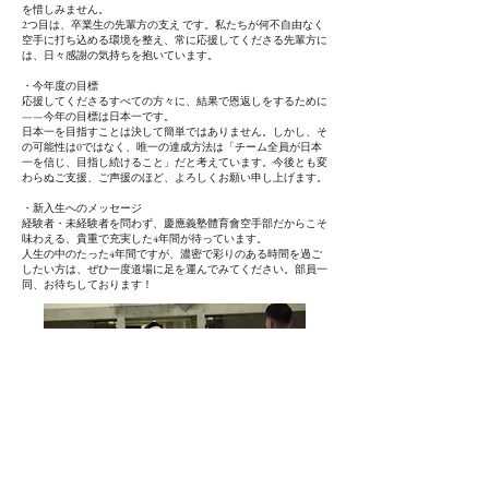
を惜しみません。
2つ目は、卒業生の先輩方の支え です。私たちが何不自由なく
空手に打ち込める環境を整え、常に応援してくださる先輩方に
は、日々感謝の気持ちを抱いています。
・今年度の目標
応援してくださるすべての方々に、結果で恩返しをするために
——今年の目標は日本一です。
日本一を目指すことは決して簡単ではありません。しかし、そ
の可能性は0ではなく、唯一の達成方法は「チーム全員が日本
一を信じ、目指し続けること」だと考えています。今後とも変
わらぬご支援、ご声援のほど、よろしくお願い申し上げます。
・新入生へのメッセージ
経験者・未経験者を問わず、慶應義塾體育會空手部だからこそ
味わえる、貴重で充実した4年間が待っています。
人生の中のたった4年間ですが、濃密で彩りのある時間を過ご
したい方は、ぜひ一度道場に足を運んでみてください。部員一
同、お待ちしております！