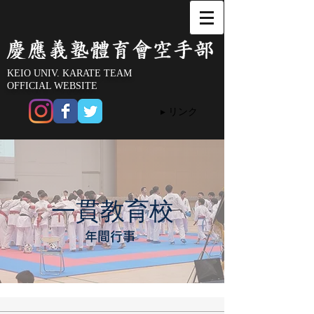
KEIO UNIV. KARATE TEAM
OFFICIAL WEBSITE
▸ リンク
​一貫教育校
​年間行事