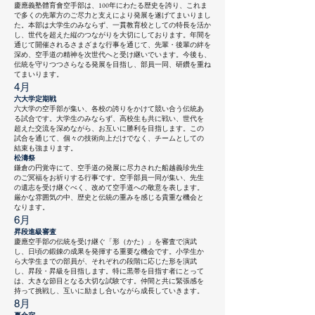
慶應義塾體育會空手部は、100年にわたる歴史を誇り、これま
で多くの先輩方のご尽力と支えにより発展を遂げてまいりまし
た。本部は大学生のみならず、一貫教育校としての特長を活か
し、世代を超えた縦のつながりを大切にしております。年間を
通じて開催されるさまざまな行事を通じて、先輩・後輩の絆を
深め、空手道の精神を次世代へと受け継いでいます。今後も、
伝統を守りつつさらなる発展を目指し、部員一同、研鑽を重ね
てまいります。​
4月
六大学定期戦
六大学の空手部が集い、各校の誇りをかけて競い合う伝統あ
る試合です。大学生のみならず、高校生も共に戦い、世代を
超えた交流を深めながら、お互いに勝利を目指します。この
試合を通じて、個々の技術向上だけでなく、チームとしての
結束も強まります
。
松濤祭
鎌倉の円覚寺にて、空手道の発展に尽力された船越義珍先生
のご冥福をお祈りする行事です。空手部員一同が集い、先生
の遺志を受け継ぐべく、改めて空手道への敬意を表します。
厳かな雰囲気の中、歴史と伝統の重みを感じる貴重な機会と
なります。
6月
昇段進級審査
慶應空手部の伝統を受け継ぐ「形（かた）」を審査で演武
し、日頃の鍛錬の成果を発揮する重要な機会です。小学生か
ら大学生までの部員が、それぞれの段階に応じた形を演武
し、昇段・昇級を目指します。特に黒帯を目指す者にとって
は、大きな節目となる大切な試験です。仲間と共に緊張感を
持って挑戦し、互いに励まし合いながら成長していきます。
8月