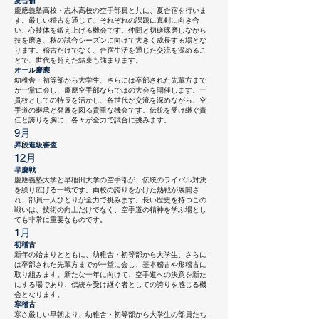
夏合宿
慶應義塾高校・志木高校の空手部員と共に、夏合宿を行いま
す。厳しい稽古を通じて、それぞれの課題に真剣に向き合
い、心技体を鍛え上げる機会です。仲間と切磋琢磨しながら
技を磨き、秋の試合シーズンに向けて大きく成長する場とな
ります。稽古だけでなく、合宿生活を通じた交流を深めるこ
とで、世代を超えた結束も強まります。
オール慶應
幼稚舎・初等部から大学生、さらには卒部された先輩方まで
が一堂に会し、慶應空手部ならではの大会を開催します。一
貫校としての特長を活かし、各世代が交流を深めながら、空
手道の継承と発展を図る貴重な機会です。伝統を受け継ぐ責
任と誇りを胸に、各々が全力で試合に挑みます。
9月
昇段進級審査
12月
早慶戦
慶應義塾大学と早稲田大学の空手部が、伝統のライバル対決
を繰り広げる一戦です。両校の誇りをかけた熱戦が展開さ
れ、部員一人ひとりが全力で挑みます。長い歴史を持つこの
戦いは、技術の向上だけでなく、空手道の精神を学ぶ場とし
ても非常に重要なものです。
1月
初稽古
新年の始まりとともに、幼稚舎・初等部から大学生、さらに
は卒部された先輩方までが一堂に会し、基本稽古や形稽古に
取り組みます。新たな一年に向けて、空手道への決意を新た
にする場であり、伝統を受け継ぐ者としての誇りを感じる機
会となります。
寒稽古
寒さ厳しい早朝より、幼稚舎・初等部から大学生の部員たち