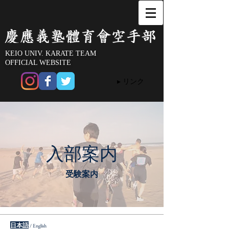
KEIO UNIV. KARATE TEAM
OFFICIAL WEBSITE
▸ リンク
​入部案内
​受験案内
​日本語
/ English