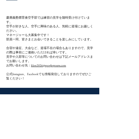
初心者・経験者・マネージャー大歓迎！！​
慶應義塾體育會空手部では練習の見学を随時受け付けていま
す。
空手が好きな人、空手に興味のある人、気軽に道場にお越しく
ださい。
​マネージャーも大募集中です！
部員一同、皆さまとお会いできることを楽しみにしています。
合宿や遠征、大会など、道場不在の場合もありますので、見学
の際は事前にご連絡いただければ幸いです。
見学や入部等についてのお問い合わせは下記メールアドレスま
でお願いします。
お問い合わせ先：
kkm2026@googlegroups.com
​公式Instagram、Facebookでも情報発信しておりますのでぜひご
覧ください！​
<HOME>
​<部員紹介>
​<活動日誌>
​4年生
​3年生
​<三田空手会>
​<空手部>
​2年生
​監督挨拶
​1年生
​<一貫教育校>
​沿革
​理念
​指導者一覧
​<受験案内>
​<入部案内>
​<大会結果>
​大学受験
​主将インタビュー
2024年度