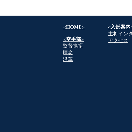
<HOME>
​<入部案内
​主将イン
​<空手部>
​アクセス
​監督挨拶
​理念
​沿革