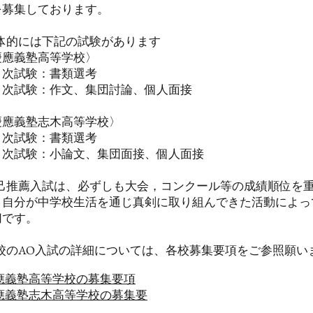
を募集しております。
具体的には下記の試験があります
慶應義塾高等学校〉
次試験：書類選考
次試験：作文、集団討論、個人面接
慶應義塾志木高等学校〉
次試験：書類選考
次試験：小論文、集団面接、個人面接
自己推薦入試は、必ずしも大会，コンクール等の成績順位を
。自分が中学校生活を通じ真剣に取り組んできた活動によっ
切です。
両校のAO入試の詳細については、各校募集要項をご参照願い
應義塾高等学校の募集要項
應義塾志木高等学校の募集要