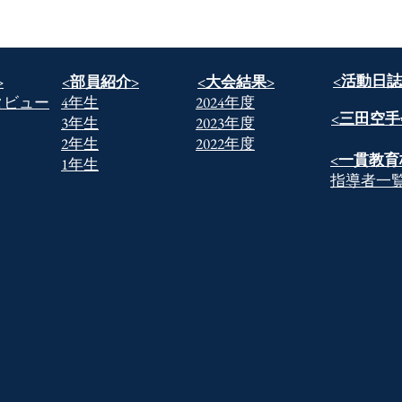
​<活動日誌
>
​<部員紹介>
​<大会結果>
タビュー
​4年生
2024年度
​<三田空手
​3年生
2023年度
​2年生
2022年度
​<一貫教育
​1年生
​指導者一