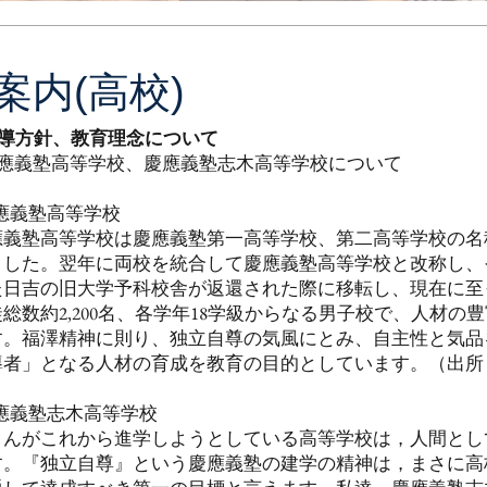
内(高校)
導方針、教育理念について
慶應義塾高等学校、慶應義塾志木高等学校について
慶應義塾高等学校
義塾高等学校は慶應義塾第一高等学校、第二高等学校の名称で1
ました。翌年に両校を統合して慶應義塾高等学校と改称し、
た日吉の旧大学予科校舎が返還された際に移転し、現在に至
総数約2,200名、各学年18学級からなる男子校で、人材
す。福澤精神に則り、独立自尊の気風にとみ、自主性と気品
導者」となる人材の育成を教育の目的としています。（出所
慶應義塾志木高等学校
さんがこれから進学しようとしている高等学校は，人間とし
す。『独立自尊』という慶應義塾の建学の精神は，まさに高