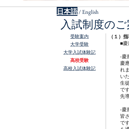
日本語
/ English
入試制度のご案
​受験案内
（１）指
■
​大学受験
​大学入試体験記
‐
​高校受験
慶應
​高校入試体験記
れ
い
生徒
で
先
‐
皆
で