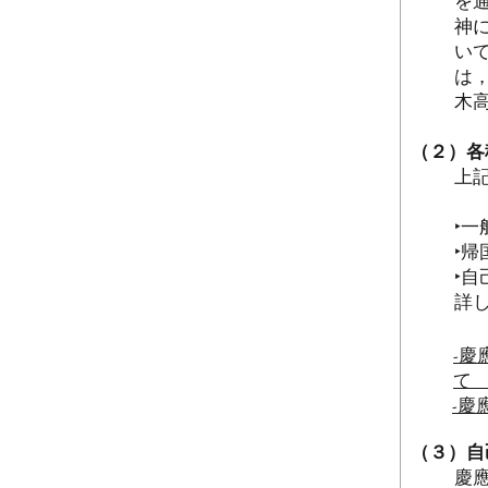
を
神
い
は
木
（２）各
上
‣一
‣帰
‣自
詳
-
慶
-
慶
（３）自
慶