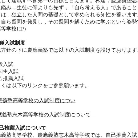
通して達成すべき第一の目標と言えます。私達，慶應義塾志
に鑑み，生徒に何よりも先ず，「自ら考える人」であること
ては，独立した人間の基礎として求められる知性を養います
，自ら疑問を発見し，その疑問を解くために学ぶという姿勢
高等学校HP）
種入試制度
記方針の下に慶應義塾では以下の入試制度を設けております
般入試
国生入試
己推薦入試
しくは以下のリンクをご参照願います。
應義塾高等学校の入試制度
につい
て
應義塾志木高等学校の入試制度
について
己推薦入試について
應義塾高等学校、慶應義塾志木高等学校では、自己推薦入試