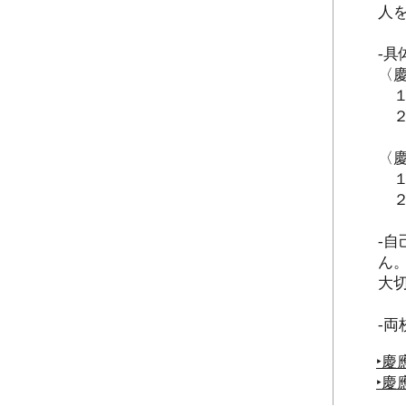
人
‐
〈
１
２
〈
１
２
‐
ん
大
‐
‣
慶
‣
慶