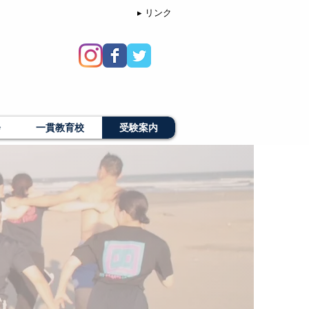
▸ リンク
会
一貫教育校
受験案内