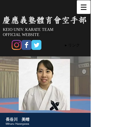
KEIO UNIV. KARATE TEAM
OFFICIAL WEBSITE
▸ リンク
​長谷川 美晴
Miharu Hasegawa