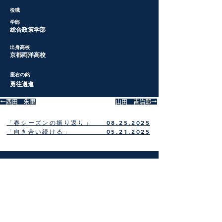
​役職
​学部
​総合政策学部
​出身高校
​京都両洋高校
​座右の銘
​勇往邁進
←西田 朱里
​山田 吉治郎→
​「春シーズンの振り返り」 08.25.2025
​「向き合い続ける」 05.21.2025
<HOME>
​<部員紹介>
​<活動日誌>
​4年生
​3年生
​<三田空手会>
​<空手部>
​2年生
​監督挨拶
​1年生
​<一貫教育校>
​沿革
​理念
​指導者一覧
​<受験案内>