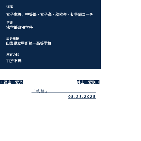
​役職
​女子主将、中等部・女子高・幼稚舎・初等部コーチ
​学部
​法学部政治学科
​出身高校
​山梨県立甲府第一高等学校
​座右の銘
​百折不撓
←徳山 愛乃
井上 愛咲→
​「軌跡」
08.28.2025