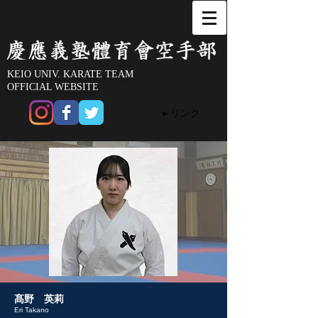
KEIO UNIV. KARATE TEAM
OFFICIAL WEBSITE
▸ リンク
​髙野 英莉
Eri Takano